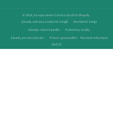
© 2026,
Europa Green Czechia
Využívá Shopify.
Zásady ochrany osobních údajů
Kontaktní údaje
Zásady vrácení peněz
Podmínky služby
Povinné informace
Zásady pro doručování
Právní upozornění
·
UKZÚZ