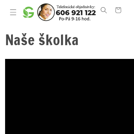
Přejít k
obsahu
Košík
Naše školka