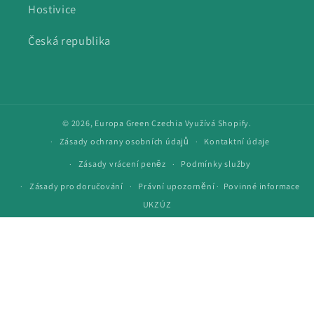
Hostivice
Česká republika
© 2026,
Europa Green Czechia
Využívá Shopify.
Zásady ochrany osobních údajů
Kontaktní údaje
Zásady vrácení peněz
Podmínky služby
Povinné informace
Zásady pro doručování
Právní upozornění
·
UKZÚZ