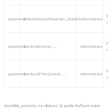
systemova
OrderStatisticsPresenter_5dad83
administrace
systemova
StockListControl_....
administrace
systemova
StockListFilterControl_....
administrace
Vezměte, prosíme, na vědomí, že podle Nařízení máte