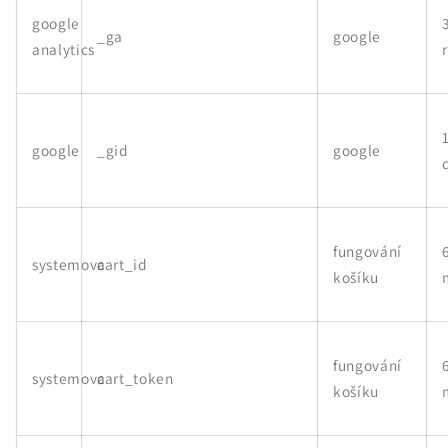
google
_ga
google
analytics
google
_gid
google
fungování
systemova
cart_id
košíku
fungování
systemova
cart_token
košíku