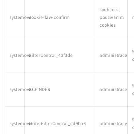
souhlas s
systemova
cookie-law-confirm
pouzivanim
cookies
systemova
FilterControl_43f3de
administrace
systemova
KCFINDER
administrace
systemova
OrderFilterControl_cd9ba6
administrace